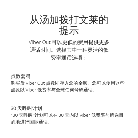
从汤加拨打文莱的
提示
Viber Out 可以更低的费用提供更多
通话时间。选择其中一种灵活的低
费率通话选项：
点数套餐
购买后 Viber Out 点数即存入您的余额。您可以使用这些
点数以 Viber 低费率与全球任何号码通话。
30 天呼叫计划
“30 天呼叫”计划可以在 30 天内以 Viber 低费率与所选目
的地进行国际通话。