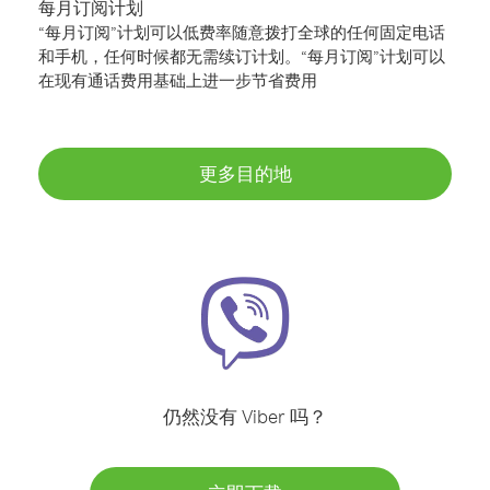
每月订阅计划
“每月订阅”计划可以低费率随意拨打全球的任何固定电话
和手机，任何时候都无需续订计划。“每月订阅”计划可以
在现有通话费用基础上进一步节省费用
更多目的地
仍然没有 Viber 吗？