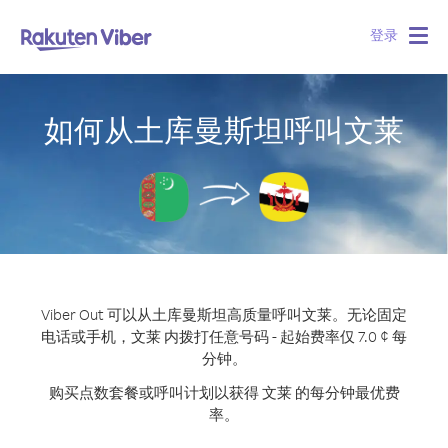
登录
Togg
navig
如何从土库曼斯坦呼叫文莱
Viber Out 可以从土库曼斯坦高质量呼叫文莱。
无论固定
电话或手机，文莱 内拨打任意号码 - 起始费率仅 7.0 ¢ 每
分钟。
购买点数套餐或呼叫计划以获得 文莱 的每分钟最优费
率。