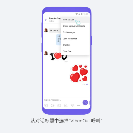
从对话标题中选择“Viber Out 呼叫”