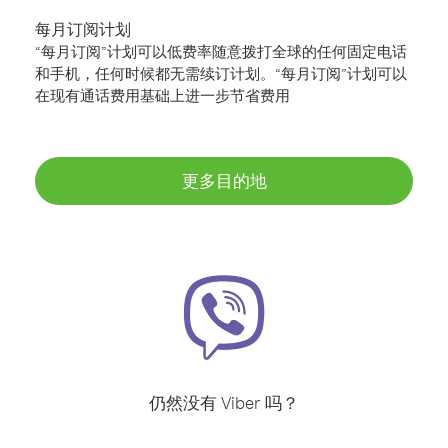
每月订阅计划
“每月订阅”计划可以低费率随意拨打全球的任何固定电话
和手机，任何时候都无需续订计划。“每月订阅”计划可以
在现有通话费用基础上进一步节省费用
更多目的地
仍然没有 Viber 吗？