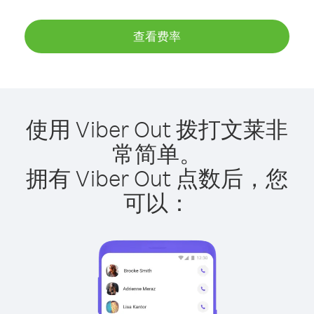
查看费率
使用 Viber Out 拨打文莱非
常简单。
拥有 Viber Out 点数后，您
可以：