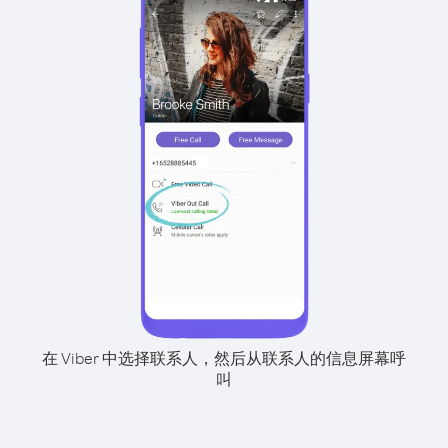
在 Viber 中选择联系人，然后从联系人的信息屏幕呼
叫