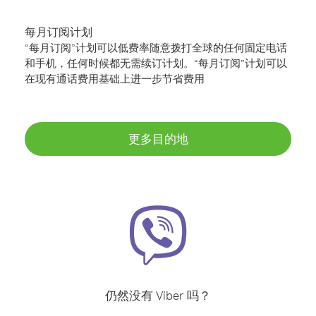
每月订阅计划
“每月订阅”计划可以低费率随意拨打全球的任何固定电话
和手机，任何时候都无需续订计划。“每月订阅”计划可以
在现有通话费用基础上进一步节省费用
更多目的地
仍然没有 Viber 吗？