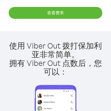
查看费率
使用 Viber Out 拨打保加利
亚非常简单。
拥有 Viber Out 点数后，您
可以：