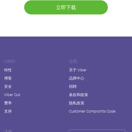
立即下载
VIBER
公司
特性
关于 Viber
博客
品牌中心
安全
招聘
Viber Out
条款和政策
费率
隐私政策
支持
Customer Complaints Code
下载