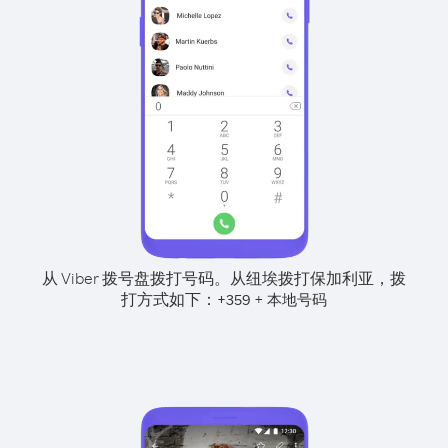
从 Viber 拨号盘拨打号码。
从纽埃拨打保加利亚，拨
打方式如下：
+
+
359
本地号码