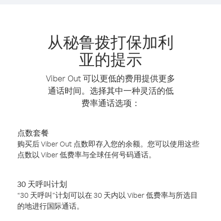
从秘鲁拨打保加利
亚的提示
Viber Out 可以更低的费用提供更多
通话时间。选择其中一种灵活的低
费率通话选项：
点数套餐
购买后 Viber Out 点数即存入您的余额。您可以使用这些
点数以 Viber 低费率与全球任何号码通话。
30 天呼叫计划
“30 天呼叫”计划可以在 30 天内以 Viber 低费率与所选目
的地进行国际通话。