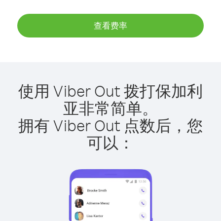
查看费率
使用 Viber Out 拨打保加利
亚非常简单。
拥有 Viber Out 点数后，您
可以：