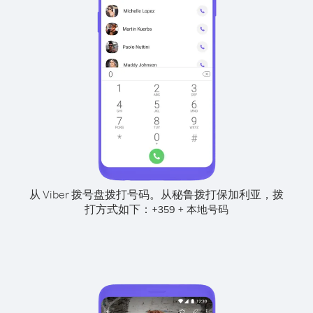
从 Viber 拨号盘拨打号码。
从秘鲁拨打保加利亚，拨
打方式如下：
+
+
359
本地号码