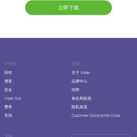
立即下载
VIBER
公司
特性
关于 Viber
博客
品牌中心
安全
招聘
Viber Out
条款和政策
费率
隐私政策
支持
Customer Complaints Code
下载