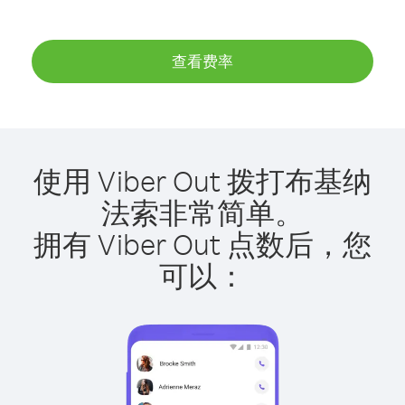
查看费率
使用 Viber Out 拨打布基纳
法索非常简单。
拥有 Viber Out 点数后，您
可以：