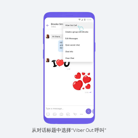
从对话标题中选择“Viber Out 呼叫”