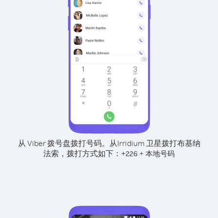
从 Viber 拨号盘拨打号码。
从Irridium 卫星拨打布基纳
法索，拨打方式如下：
+
+
226
本地号码