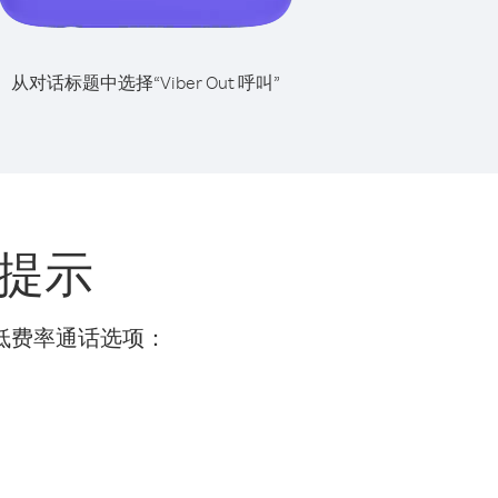
从对话标题中选择“Viber Out 呼叫”
提示
的低费率通话选项：