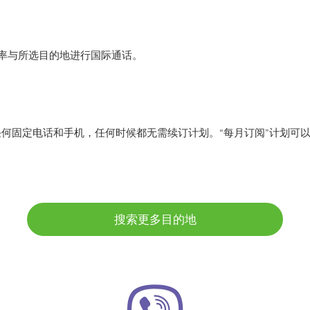
r 低费率与所选目的地进行国际通话。
任何固定电话和手机，任何时候都无需续订计划。“每月订阅”计划可
搜索更多目的地