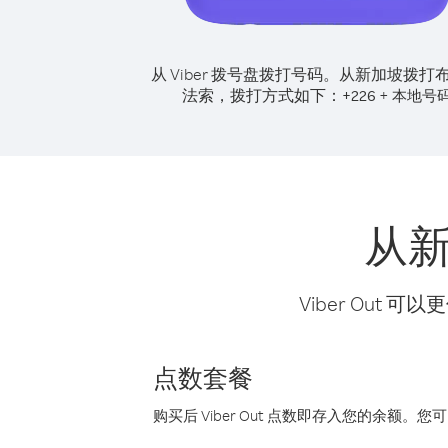
从 Viber 拨号盘拨打号码。
从新加坡拨打
法索，拨打方式如下：
+
+
226
本地号
从
Viber Ou
点数套餐
购买后 Viber Out 点数即存入您的余额。