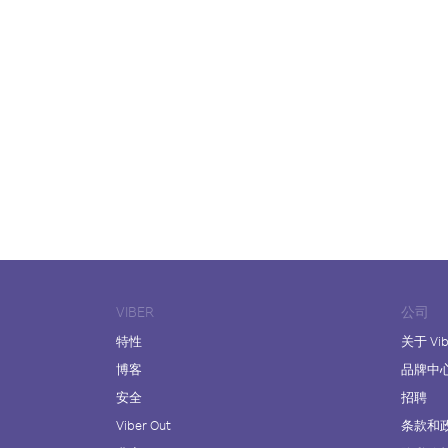
VIBER
公司
特性
关于 Vib
博客
品牌中
安全
招聘
Viber Out
条款和