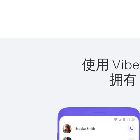
使用 Vi
拥有 