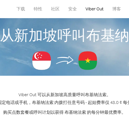
下载
特性
社区
安全
Viber Out
博客
从新加坡呼叫布基
Viber Out 可以从新加坡高质量呼叫布基纳法索。
定电话或手机，布基纳法索 内拨打任意号码 - 起始费率仅 43.0 ¢ 
购买点数套餐或呼叫计划以获得 布基纳法索 的每分钟最优费率。