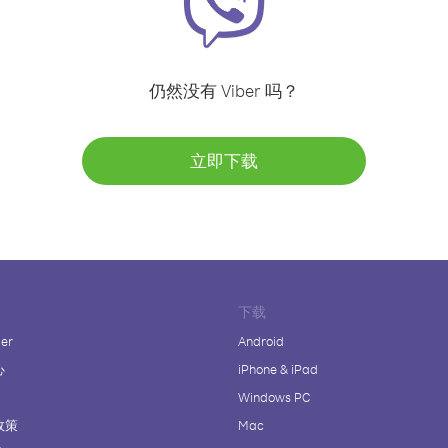
仍然没有 Viber 吗？
立即下载
下载
er
Android
心
iPhone & iPad
Windows PC
政策
Mac