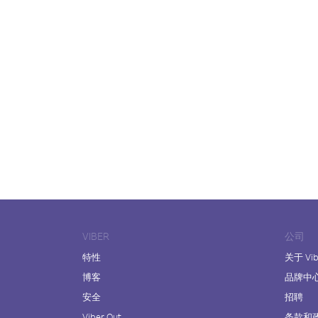
VIBER
公司
特性
关于 Vib
博客
品牌中
安全
招聘
Viber Out
条款和