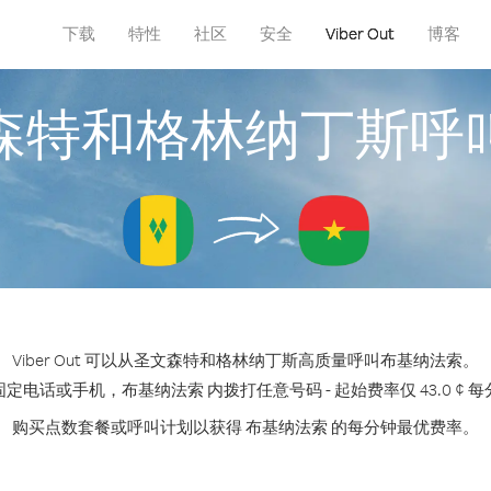
下载
特性
社区
安全
Viber Out
博客
森特和格林纳丁斯呼
Viber Out 可以从圣文森特和格林纳丁斯高质量呼叫布基纳法索。
定电话或手机，布基纳法索 内拨打任意号码 - 起始费率仅 43.0 ¢ 
购买点数套餐或呼叫计划以获得 布基纳法索 的每分钟最优费率。