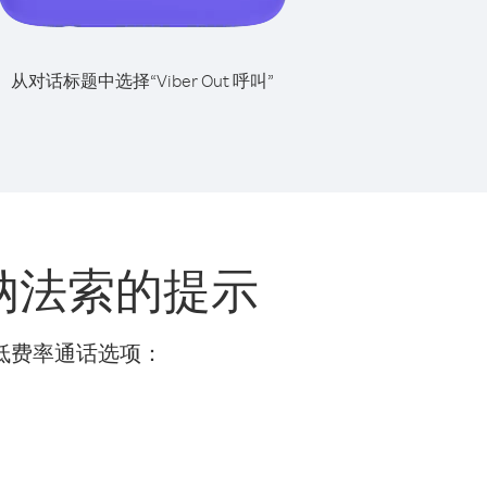
从对话标题中选择“Viber Out 呼叫”
纳法索的提示
的低费率通话选项：