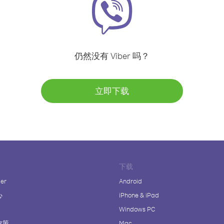
仍然没有 Viber 吗？
立即下载
下载
er
Android
心
iPhone & iPad
Windows PC
政策
Mac