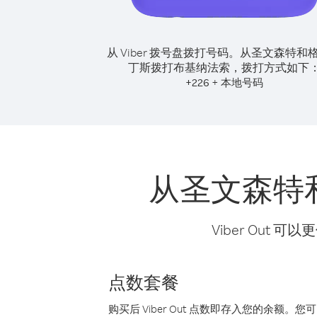
从 Viber 拨号盘拨打号码。
从圣文森特和
丁斯拨打布基纳法索，拨打方式如下
+
+
226
本地号码
从圣文森特
Viber Ou
点数套餐
购买后 Viber Out 点数即存入您的余额。