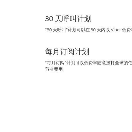
30 天呼叫计划
“30 天呼叫”计划可以在 30 天内以 Vibe
每月订阅计划
“每月订阅”计划可以低费率随意拨打全球的
节省费用