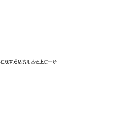
以在现有通话费用基础上进一步