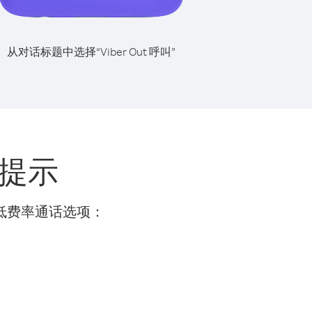
从对话标题中选择“Viber Out 呼叫”
提示
的低费率通话选项：