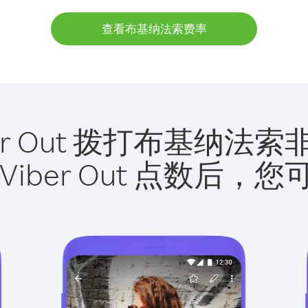
查看布基纳法索费率
ber Out 拨打布基纳法
Viber Out 点数后，