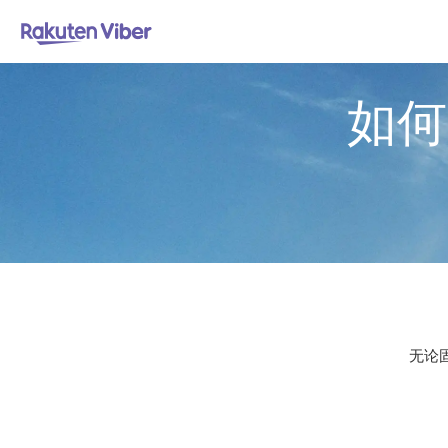
如何
无论固