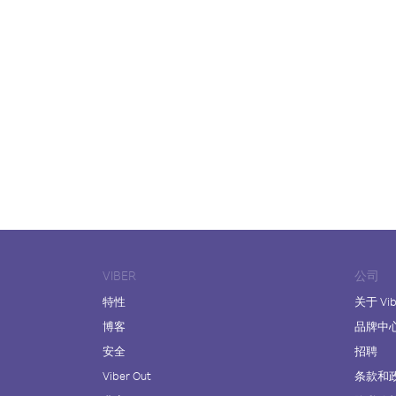
VIBER
公司
特性
关于 Vib
博客
品牌中
安全
招聘
Viber Out
条款和