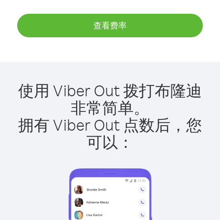
查看费率
使用 Viber Out 拨打布隆迪
非常简单。
拥有 Viber Out 点数后，您
可以：