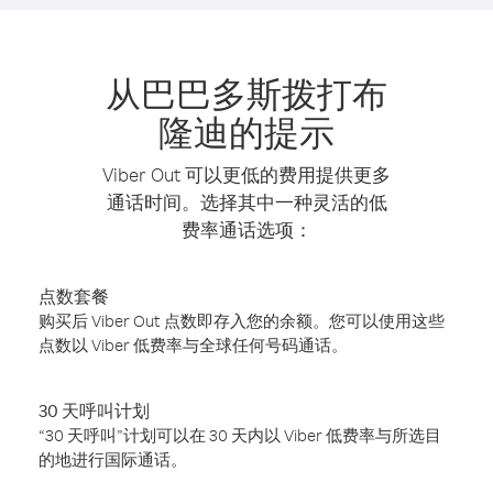
从巴巴多斯拨打布
隆迪的提示
Viber Out 可以更低的费用提供更多
通话时间。选择其中一种灵活的低
费率通话选项：
点数套餐
购买后 Viber Out 点数即存入您的余额。您可以使用这些
点数以 Viber 低费率与全球任何号码通话。
30 天呼叫计划
“30 天呼叫”计划可以在 30 天内以 Viber 低费率与所选目
的地进行国际通话。