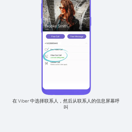
在 Viber 中选择联系人，然后从联系人的信息屏幕呼
叫