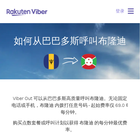
登录
Togg
navig
如何从巴巴多斯呼叫布隆迪
Viber Out 可以从巴巴多斯高质量呼叫布隆迪。
无论固定
电话或手机，布隆迪 内拨打任意号码 - 起始费率仅 69.0 ¢
每分钟。
购买点数套餐或呼叫计划以获得 布隆迪 的每分钟最优费
率。