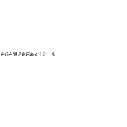
以在现有通话费用基础上进一步