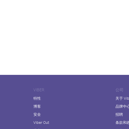
VIBER
公司
特性
关于 Vib
博客
品牌中
安全
招聘
Viber Out
条款和