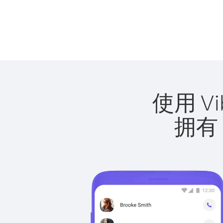
使用 V
拥有 