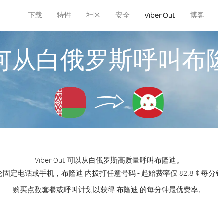
下载
特性
社区
安全
Viber Out
博客
何从白俄罗斯呼叫布
Viber Out 可以从白俄罗斯高质量呼叫布隆迪。
固定电话或手机，布隆迪 内拨打任意号码 - 起始费率仅 82.8 ¢ 每
购买点数套餐或呼叫计划以获得 布隆迪 的每分钟最优费率。