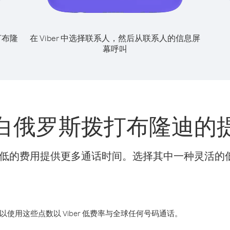
打布隆
在 Viber 中选择联系人，然后从联系人的信息屏
幕呼叫
白俄罗斯拨打布隆迪的
t 可以更低的费用提供更多通话时间。选择其中一种灵活
您可以使用这些点数以 Viber 低费率与全球任何号码通话。