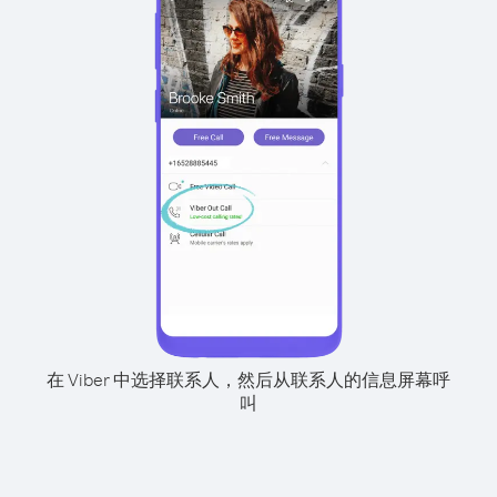
在 Viber 中选择联系人，然后从联系人的信息屏幕呼
叫