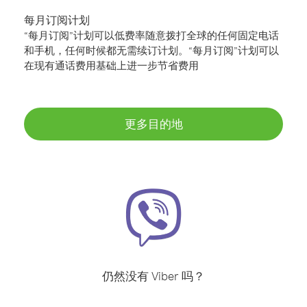
每月订阅计划
“每月订阅”计划可以低费率随意拨打全球的任何固定电话
和手机，任何时候都无需续订计划。“每月订阅”计划可以
在现有通话费用基础上进一步节省费用
更多目的地
仍然没有 Viber 吗？