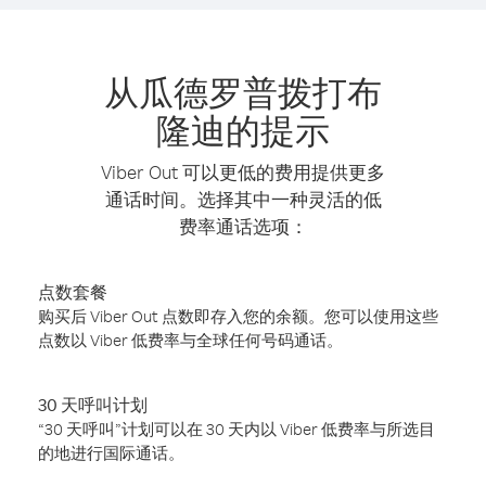
从瓜德罗普拨打布
隆迪的提示
Viber Out 可以更低的费用提供更多
通话时间。选择其中一种灵活的低
费率通话选项：
点数套餐
购买后 Viber Out 点数即存入您的余额。您可以使用这些
点数以 Viber 低费率与全球任何号码通话。
30 天呼叫计划
“30 天呼叫”计划可以在 30 天内以 Viber 低费率与所选目
的地进行国际通话。