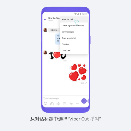
从对话标题中选择“Viber Out 呼叫”