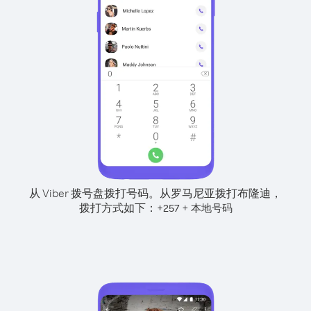
从 Viber 拨号盘拨打号码。
从罗马尼亚拨打布隆迪，
拨打方式如下：
+
+
257
本地号码