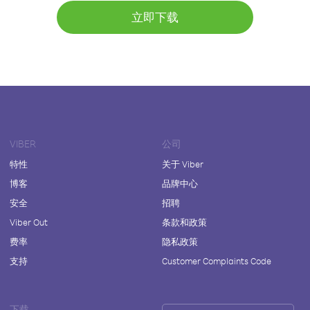
立即下载
VIBER
公司
特性
关于 Viber
博客
品牌中心
安全
招聘
Viber Out
条款和政策
费率
隐私政策
支持
Customer Complaints Code
下载