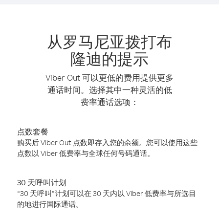
从罗马尼亚拨打布
隆迪的提示
Viber Out 可以更低的费用提供更多
通话时间。选择其中一种灵活的低
费率通话选项：
点数套餐
购买后 Viber Out 点数即存入您的余额。您可以使用这些
点数以 Viber 低费率与全球任何号码通话。
30 天呼叫计划
“30 天呼叫”计划可以在 30 天内以 Viber 低费率与所选目
的地进行国际通话。