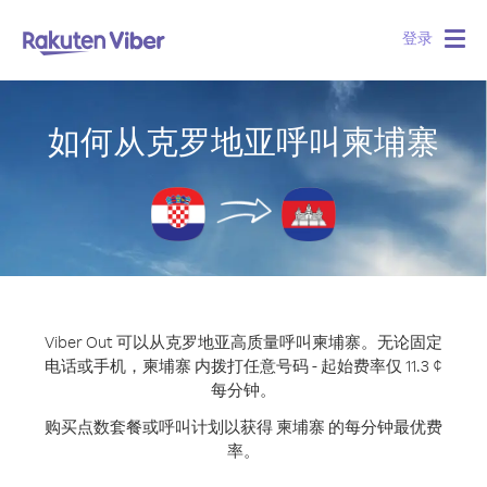
登录
Togg
navig
如何从克罗地亚呼叫柬埔寨
Viber Out 可以从克罗地亚高质量呼叫柬埔寨。
无论固定
电话或手机，柬埔寨 内拨打任意号码 - 起始费率仅 11.3 ¢
每分钟。
购买点数套餐或呼叫计划以获得 柬埔寨 的每分钟最优费
率。