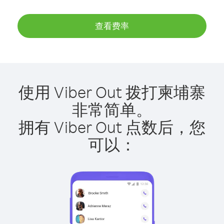
查看费率
使用 Viber Out 拨打柬埔寨
非常简单。
拥有 Viber Out 点数后，您
可以：