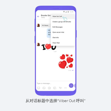
从对话标题中选择“Viber Out 呼叫”