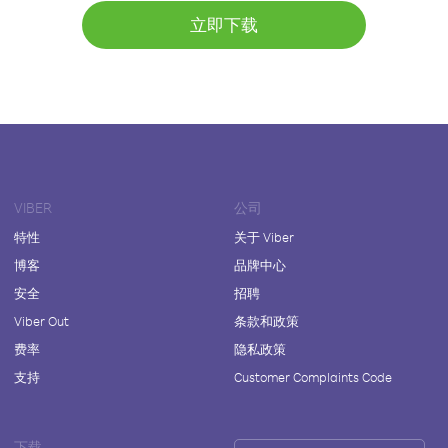
立即下载
VIBER
公司
特性
关于 Viber
博客
品牌中心
安全
招聘
Viber Out
条款和政策
费率
隐私政策
支持
Customer Complaints Code
下载