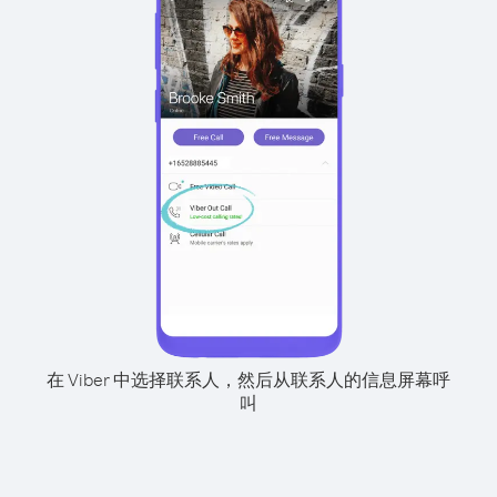
在 Viber 中选择联系人，然后从联系人的信息屏幕呼
叫