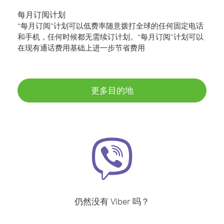
每月订阅计划
“每月订阅”计划可以低费率随意拨打全球的任何固定电话
和手机，任何时候都无需续订计划。“每月订阅”计划可以
在现有通话费用基础上进一步节省费用
更多目的地
仍然没有 Viber 吗？