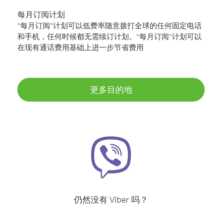
每月订阅计划
“每月订阅”计划可以低费率随意拨打全球的任何固定电话
和手机，任何时候都无需续订计划。“每月订阅”计划可以
在现有通话费用基础上进一步节省费用
更多目的地
仍然没有 Viber 吗？