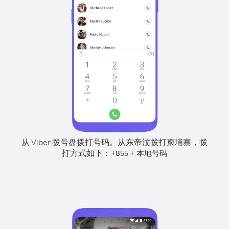
从 Viber 拨号盘拨打号码。
从东帝汶拨打柬埔寨，拨
打方式如下：
+
+
855
本地号码