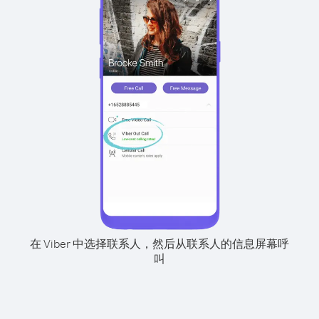
在 Viber 中选择联系人，然后从联系人的信息屏幕呼
叫