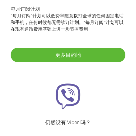
每月订阅计划
“每月订阅”计划可以低费率随意拨打全球的任何固定电话
和手机，任何时候都无需续订计划。“每月订阅”计划可以
在现有通话费用基础上进一步节省费用
更多目的地
仍然没有 Viber 吗？