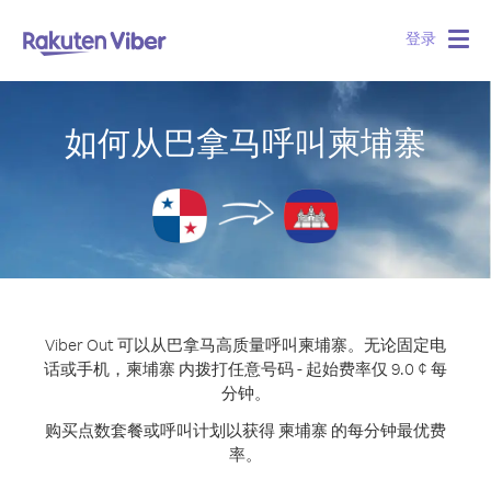
登录
Togg
navig
如何从巴拿马呼叫柬埔寨
Viber Out 可以从巴拿马高质量呼叫柬埔寨。
无论固定电
话或手机，柬埔寨 内拨打任意号码 - 起始费率仅 9.0 ¢ 每
分钟。
购买点数套餐或呼叫计划以获得 柬埔寨 的每分钟最优费
率。