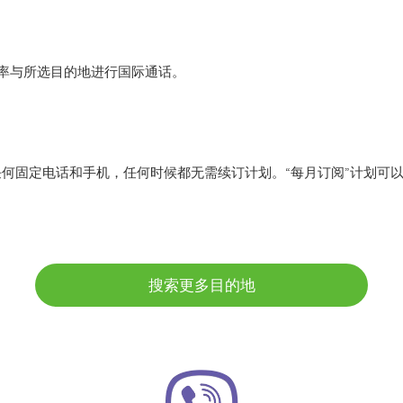
r 低费率与所选目的地进行国际通话。
任何固定电话和手机，任何时候都无需续订计划。“每月订阅”计划可
搜索更多目的地