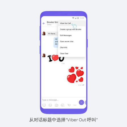
从对话标题中选择“Viber Out 呼叫”