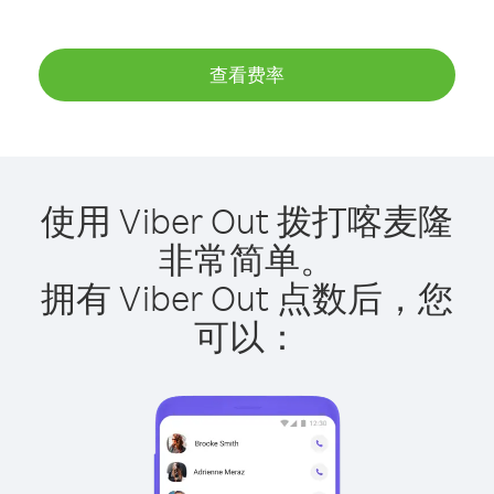
查看费率
使用 Viber Out 拨打喀麦隆
非常简单。
拥有 Viber Out 点数后，您
可以：