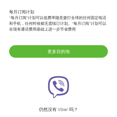
每月订阅计划
“每月订阅”计划可以低费率随意拨打全球的任何固定电话
和手机，任何时候都无需续订计划。“每月订阅”计划可以
在现有通话费用基础上进一步节省费用
更多目的地
仍然没有 Viber 吗？