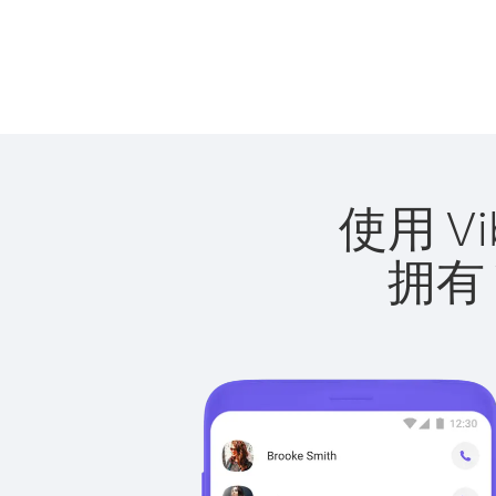
使用 V
拥有 