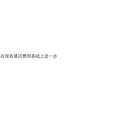
以在现有通话费用基础上进一步