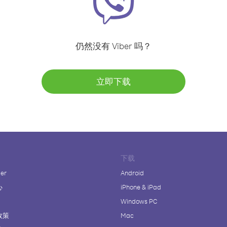
仍然没有 Viber 吗？
立即下载
下载
er
Android
心
iPhone & iPad
Windows PC
政策
Mac