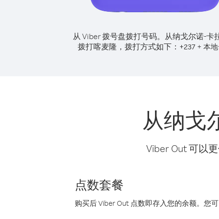
从 Viber 拨号盘拨打号码。
从纳戈尔诺-卡
拨打喀麦隆，拨打方式如下：
+
+
237
本地
从纳戈
Viber Ou
点数套餐
购买后 Viber Out 点数即存入您的余额。