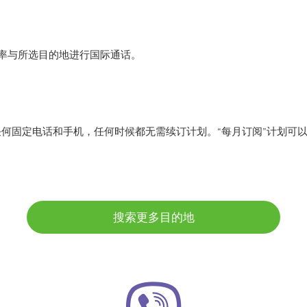
r 低费率与所选目的地进行国际通话。
任何固定电话和手机，任何时候都无需续订计划。“每月订阅”计划可
搜索更多目的地