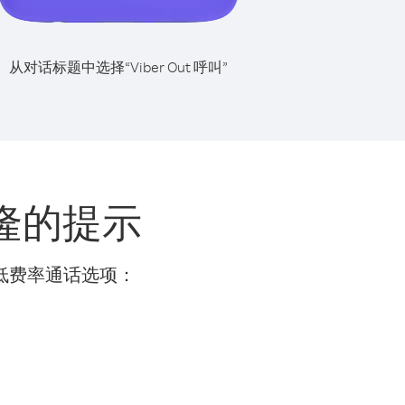
从对话标题中选择“Viber Out 呼叫”
隆的提示
的低费率通话选项：