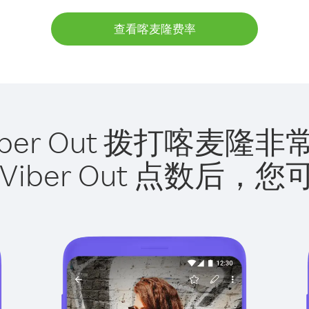
查看喀麦隆费率
iber Out 拨打喀麦隆
Viber Out 点数后，