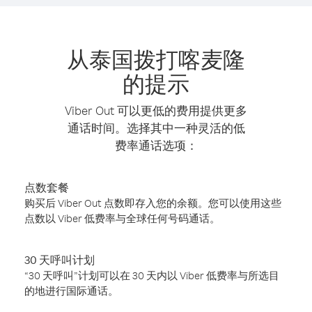
从泰国拨打喀麦隆
的提示
Viber Out 可以更低的费用提供更多
通话时间。选择其中一种灵活的低
费率通话选项：
点数套餐
购买后 Viber Out 点数即存入您的余额。您可以使用这些
点数以 Viber 低费率与全球任何号码通话。
30 天呼叫计划
“30 天呼叫”计划可以在 30 天内以 Viber 低费率与所选目
的地进行国际通话。