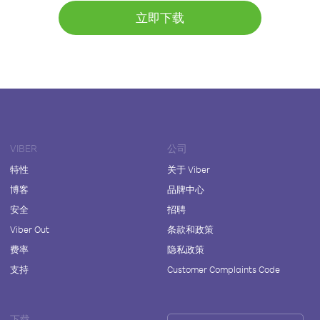
立即下载
VIBER
公司
特性
关于 Viber
博客
品牌中心
安全
招聘
Viber Out
条款和政策
费率
隐私政策
支持
Customer Complaints Code
下载