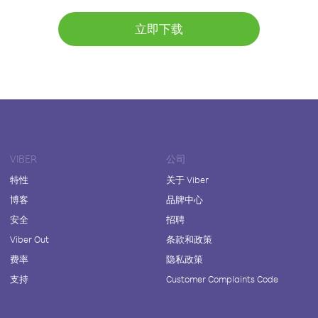
立即下载
VIBER
公司
特性
关于 Viber
博客
品牌中心
安全
招聘
Viber Out
条款和政策
费率
隐私政策
支持
Customer Complaints Code