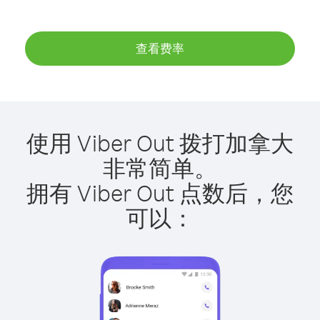
查看费率
使用 Viber Out 拨打加拿大
非常简单。
拥有 Viber Out 点数后，您
可以：