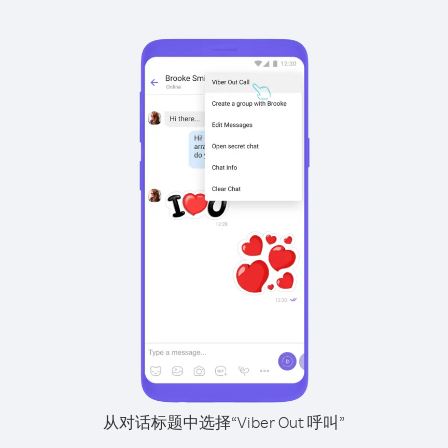
从对话标题中选择“Viber Out 呼叫”