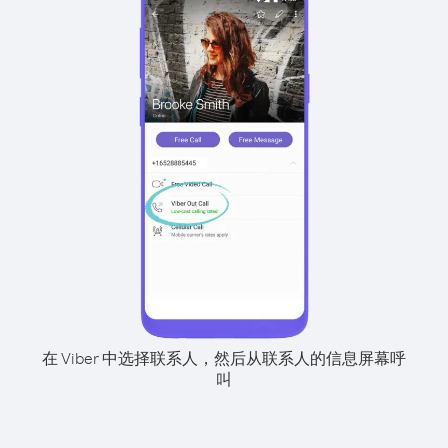
在 Viber 中选择联系人，然后从联系人的信息屏幕呼
叫