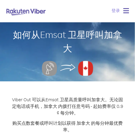
登录
Togg
navig
如何从Emsat 卫星呼叫加拿
大
Viber Out 可以从Emsat 卫星高质量呼叫加拿大。
无论固
定电话或手机，加拿大 内拨打任意号码 - 起始费率仅 0.9
¢ 每分钟。
购买点数套餐或呼叫计划以获得 加拿大 的每分钟最优费
率。