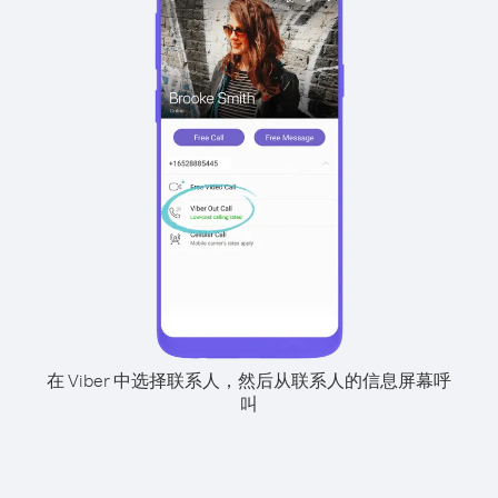
在 Viber 中选择联系人，然后从联系人的信息屏幕呼
叫