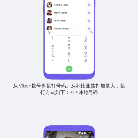
从 Viber 拨号盘拨打号码。
从利比亚拨打加拿大，拨
打方式如下：
+
+
1
本地号码