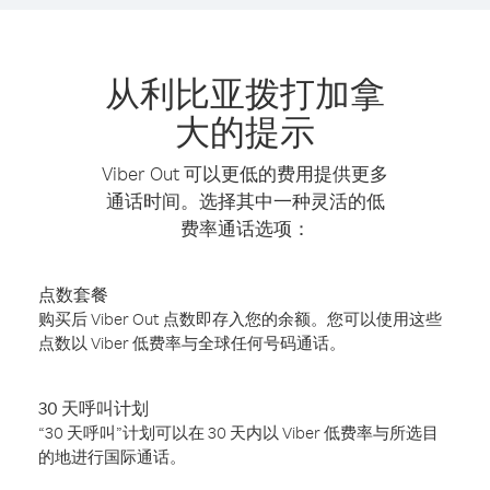
从利比亚拨打加拿
大的提示
Viber Out 可以更低的费用提供更多
通话时间。选择其中一种灵活的低
费率通话选项：
点数套餐
购买后 Viber Out 点数即存入您的余额。您可以使用这些
点数以 Viber 低费率与全球任何号码通话。
30 天呼叫计划
“30 天呼叫”计划可以在 30 天内以 Viber 低费率与所选目
的地进行国际通话。