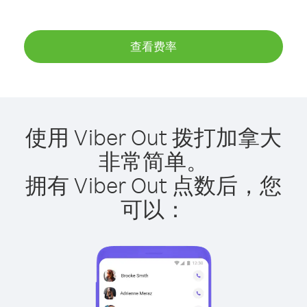
查看费率
使用 Viber Out 拨打加拿大
非常简单。
拥有 Viber Out 点数后，您
可以：