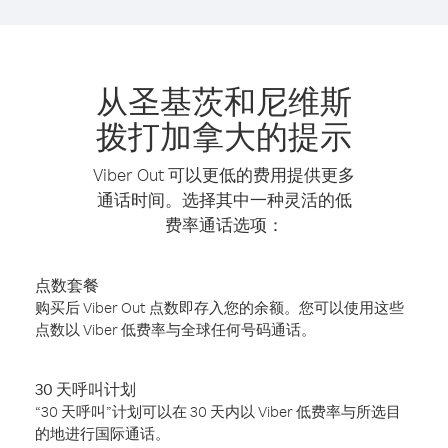
从圣基茨和尼维斯
拨打加拿大的提示
Viber Out 可以更低的费用提供更多
通话时间。选择其中一种灵活的低
费率通话选项：
点数套餐
购买后 Viber Out 点数即存入您的余额。您可以使用这些
点数以 Viber 低费率与全球任何号码通话。
30 天呼叫计划
“30 天呼叫”计划可以在 30 天内以 Viber 低费率与所选目
的地进行国际通话。