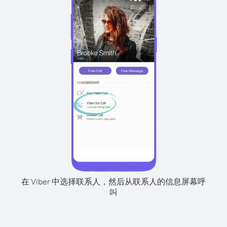
在 Viber 中选择联系人，然后从联系人的信息屏幕呼
叫