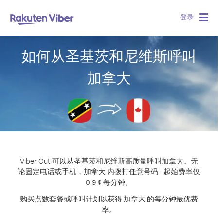
登录
Togg
navig
如何从圣基茨和尼维斯呼叫
加拿大
Viber Out 可以从圣基茨和尼维斯高质量呼叫加拿大。
无
论固定电话或手机，加拿大 内拨打任意号码 - 起始费率仅
0.9 ¢ 每分钟。
购买点数套餐或呼叫计划以获得 加拿大 的每分钟最优费
率。