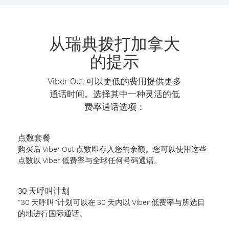
从瑞典拨打加拿大
的提示
Viber Out 可以更低的费用提供更多
通话时间。选择其中一种灵活的低
费率通话选项：
点数套餐
购买后 Viber Out 点数即存入您的余额。您可以使用这些
点数以 Viber 低费率与全球任何号码通话。
30 天呼叫计划
“30 天呼叫”计划可以在 30 天内以 Viber 低费率与所选目
的地进行国际通话。