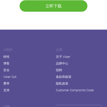
立即下载
VIBER
公司
特性
关于 Viber
博客
品牌中心
安全
招聘
Viber Out
条款和政策
费率
隐私政策
支持
Customer Complaints Code
下载