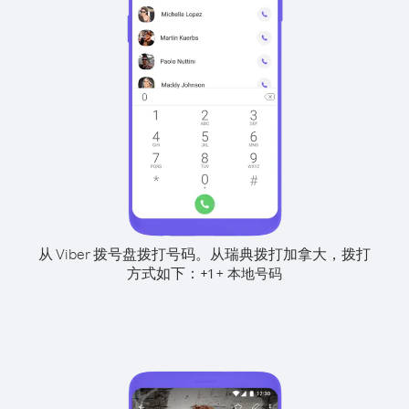
从 Viber 拨号盘拨打号码。
从瑞典拨打加拿大，拨打
方式如下：
+
+
1
本地号码