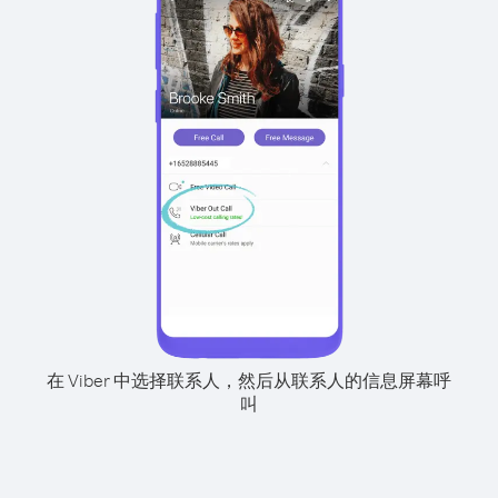
在 Viber 中选择联系人，然后从联系人的信息屏幕呼
叫