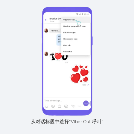
从对话标题中选择“Viber Out 呼叫”