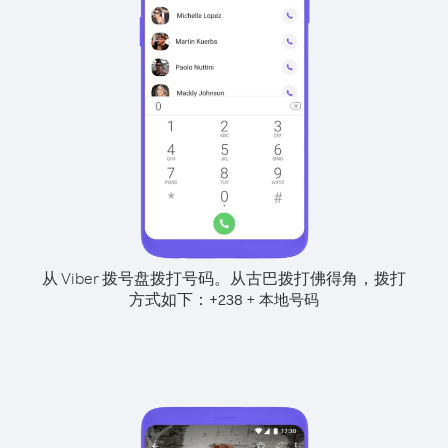
从 Viber 拨号盘拨打号码。
从古巴拨打佛得角，拨打
方式如下：
+
+
238
本地号码