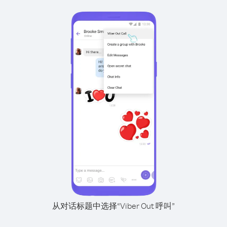
从对话标题中选择“Viber Out 呼叫”