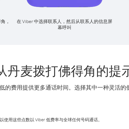
得角，
在 Viber 中选择联系人，然后从联系人的信息屏
幕呼叫
从丹麦拨打佛得角的提
t 可以更低的费用提供更多通话时间。选择其中一种灵活
您可以使用这些点数以 Viber 低费率与全球任何号码通话。