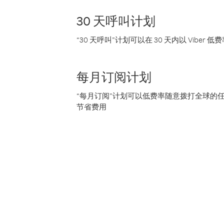
30 天呼叫计划
“30 天呼叫”计划可以在 30 天内以 Vibe
每月订阅计划
“每月订阅”计划可以低费率随意拨打全球的
节省费用