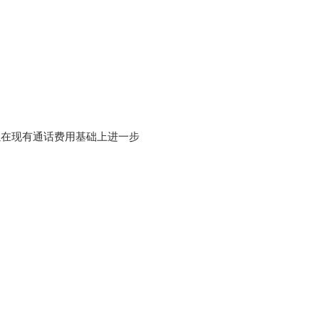
以在现有通话费用基础上进一步