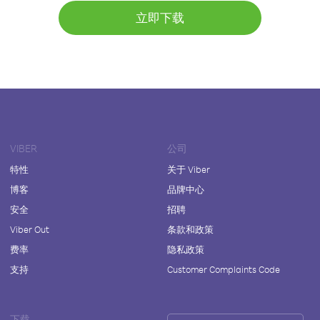
立即下载
VIBER
公司
特性
关于 Viber
博客
品牌中心
安全
招聘
Viber Out
条款和政策
费率
隐私政策
支持
Customer Complaints Code
下载