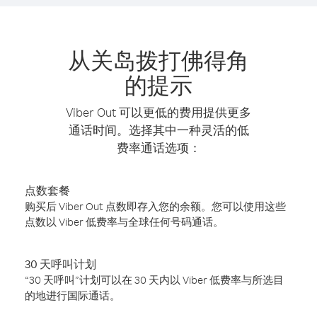
从关岛拨打佛得角
的提示
Viber Out 可以更低的费用提供更多
通话时间。选择其中一种灵活的低
费率通话选项：
点数套餐
购买后 Viber Out 点数即存入您的余额。您可以使用这些
点数以 Viber 低费率与全球任何号码通话。
30 天呼叫计划
“30 天呼叫”计划可以在 30 天内以 Viber 低费率与所选目
的地进行国际通话。