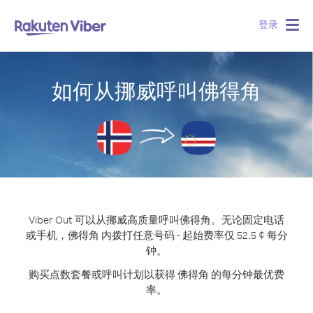
登录
Togg
navig
如何从挪威呼叫佛得角
Viber Out 可以从挪威高质量呼叫佛得角。
无论固定电话
或手机，佛得角 内拨打任意号码 - 起始费率仅 52.5 ¢ 每分
钟。
购买点数套餐或呼叫计划以获得 佛得角 的每分钟最优费
率。