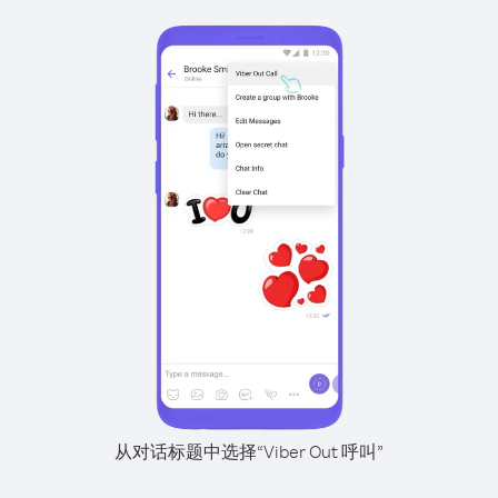
从对话标题中选择“Viber Out 呼叫”