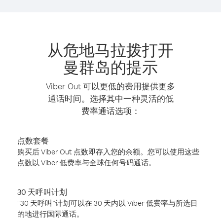
从危地马拉拨打开
曼群岛的提示
Viber Out 可以更低的费用提供更多
通话时间。选择其中一种灵活的低
费率通话选项：
点数套餐
购买后 Viber Out 点数即存入您的余额。您可以使用这些
点数以 Viber 低费率与全球任何号码通话。
30 天呼叫计划
“30 天呼叫”计划可以在 30 天内以 Viber 低费率与所选目
的地进行国际通话。