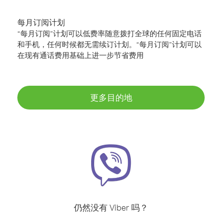
每月订阅计划
“每月订阅”计划可以低费率随意拨打全球的任何固定电话
和手机，任何时候都无需续订计划。“每月订阅”计划可以
在现有通话费用基础上进一步节省费用
更多目的地
仍然没有 Viber 吗？