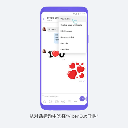
从对话标题中选择“Viber Out 呼叫”