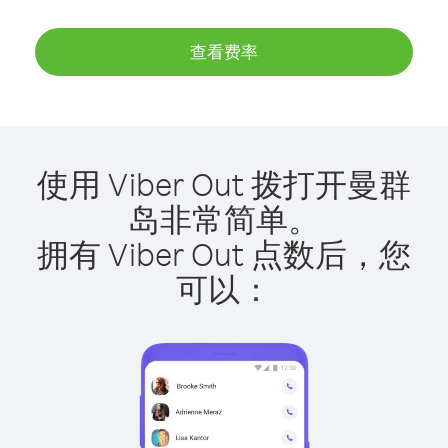
查看费率
使用 Viber Out 拨打开曼群
岛非常简单。
拥有 Viber Out 点数后，您
可以：