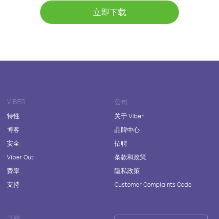
立即下载
VIBER
公司
特性
关于 Viber
博客
品牌中心
安全
招聘
Viber Out
条款和政策
费率
隐私政策
支持
Customer Complaints Code
下载