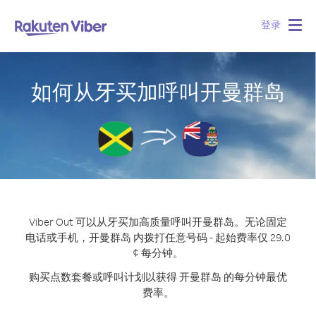
登录
Togg
navig
如何从牙买加呼叫开曼群岛
Viber Out 可以从牙买加高质量呼叫开曼群岛。
无论固定
电话或手机，开曼群岛 内拨打任意号码 - 起始费率仅 29.0
¢ 每分钟。
购买点数套餐或呼叫计划以获得 开曼群岛 的每分钟最优
费率。