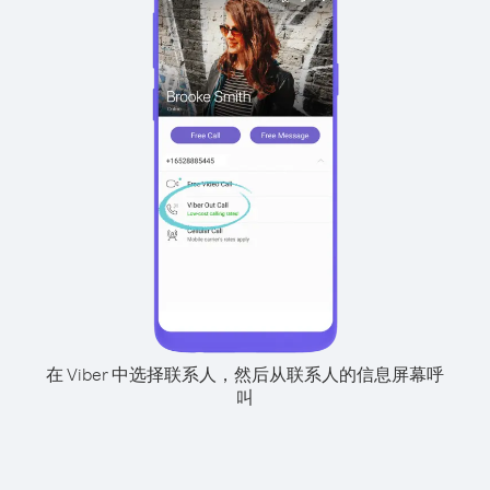
在 Viber 中选择联系人，然后从联系人的信息屏幕呼
叫