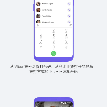
从 Viber 拨号盘拨打号码。
从利比亚拨打开曼群岛，
拨打方式如下：
+
+
1
本地号码