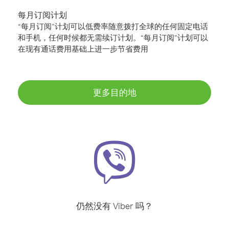
每月订阅计划
“每月订阅”计划可以低费率随意拨打全球的任何固定电话
和手机，任何时候都无需续订计划。“每月订阅”计划可以
在现有通话费用基础上进一步节省费用
更多目的地
仍然没有 Viber 吗？