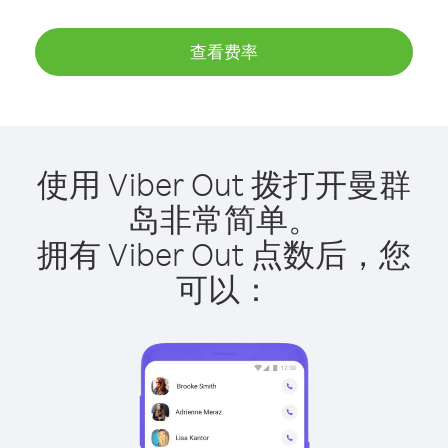
查看费率
使用 Viber Out 拨打开曼群
岛非常简单。
拥有 Viber Out 点数后，您
可以：