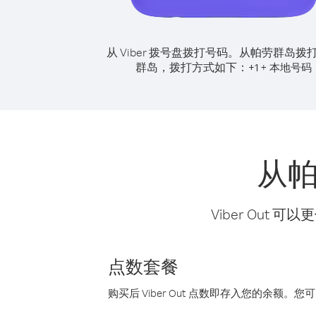
从 Viber 拨号盘拨打号码。
从帕劳群岛拨
群岛，拨打方式如下：
+
+
1
本地号码
从
Viber Ou
点数套餐
购买后 Viber Out 点数即存入您的余额。