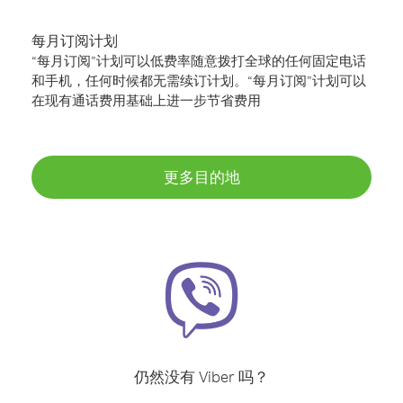
每月订阅计划
“每月订阅”计划可以低费率随意拨打全球的任何固定电话
和手机，任何时候都无需续订计划。“每月订阅”计划可以
在现有通话费用基础上进一步节省费用
更多目的地
仍然没有 Viber 吗？