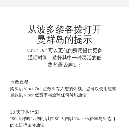
从波多黎各拨打开
曼群岛的提示
Viber Out 可以更低的费用提供更多
通话时间。选择其中一种灵活的低
费率通话选项：
点数套餐
购买后 Viber Out 点数即存入您的余额。您可以使用这些
点数以 Viber 低费率与全球任何号码通话。
30 天呼叫计划
“30 天呼叫”计划可以在 30 天内以 Viber 低费率与所选目
的地进行国际通话。