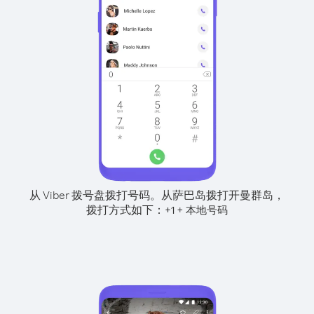
从 Viber 拨号盘拨打号码。
从萨巴岛拨打开曼群岛，
拨打方式如下：
+
+
1
本地号码