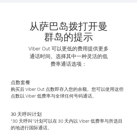
从萨巴岛拨打开曼
群岛的提示
Viber Out 可以更低的费用提供更多
通话时间。选择其中一种灵活的低
费率通话选项：
点数套餐
购买后 Viber Out 点数即存入您的余额。您可以使用这些
点数以 Viber 低费率与全球任何号码通话。
30 天呼叫计划
“30 天呼叫”计划可以在 30 天内以 Viber 低费率与所选目
的地进行国际通话。