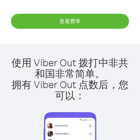
查看费率
使用 Viber Out 拨打中非共
和国非常简单。
拥有 Viber Out 点数后，您
可以：