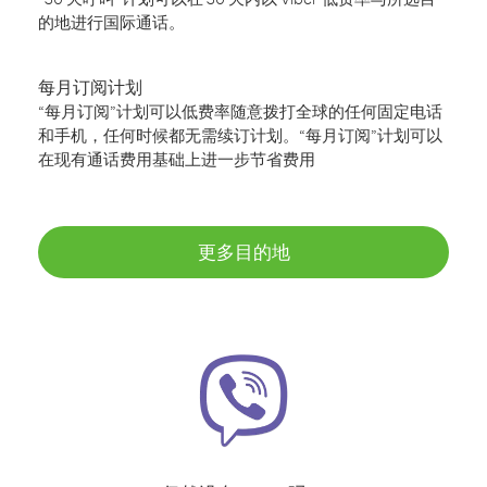
的地进行国际通话。
每月订阅计划
“每月订阅”计划可以低费率随意拨打全球的任何固定电话
和手机，任何时候都无需续订计划。“每月订阅”计划可以
在现有通话费用基础上进一步节省费用
更多目的地