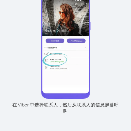
在 Viber 中选择联系人，然后从联系人的信息屏幕呼
叫