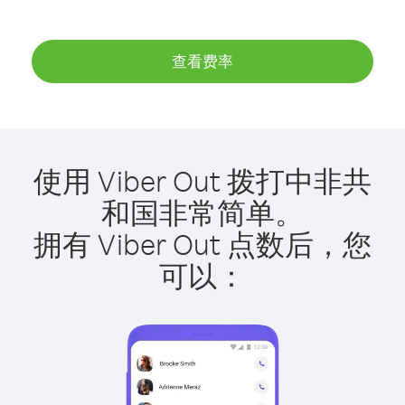
查看费率
使用 Viber Out 拨打中非共
和国非常简单。
拥有 Viber Out 点数后，您
可以：