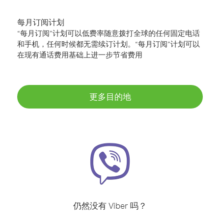
每月订阅计划
“每月订阅”计划可以低费率随意拨打全球的任何固定电话
和手机，任何时候都无需续订计划。“每月订阅”计划可以
在现有通话费用基础上进一步节省费用
更多目的地
仍然没有 Viber 吗？