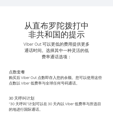
从直布罗陀拨打中
非共和国的提示
Viber Out 可以更低的费用提供更多
通话时间。选择其中一种灵活的低
费率通话选项：
点数套餐
购买后 Viber Out 点数即存入您的余额。您可以使用这些
点数以 Viber 低费率与全球任何号码通话。
30 天呼叫计划
“30 天呼叫”计划可以在 30 天内以 Viber 低费率与所选目
的地进行国际通话。