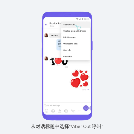
从对话标题中选择“Viber Out 呼叫”