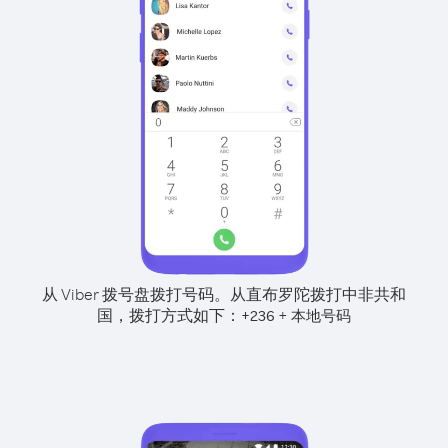
从 Viber 拨号盘拨打号码。
从直布罗陀拨打中非共和
国，拨打方式如下：
+
+
236
本地号码