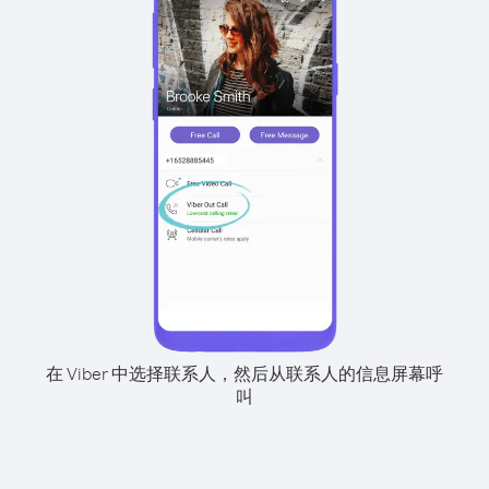
在 Viber 中选择联系人，然后从联系人的信息屏幕呼
叫