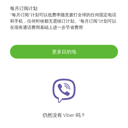
每月订阅计划
“每月订阅”计划可以低费率随意拨打全球的任何固定电话
和手机，任何时候都无需续订计划。“每月订阅”计划可以
在现有通话费用基础上进一步节省费用
更多目的地
仍然没有 Viber 吗？