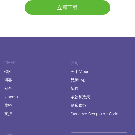
立即下载
VIBER
公司
特性
关于 Viber
博客
品牌中心
安全
招聘
Viber Out
条款和政策
费率
隐私政策
支持
Customer Complaints Code
下载