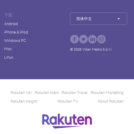
下载
简体中文
Android
iPhone & iPad
Windows PC
Mac
©
2026
Viber Media S.à r.l.
Linux
Rakuten Viki
Rakuten Kobo
Rakuten Travel
Rakuten Marketing
Rakuten Insight
Rakuten TV
About Rakuten