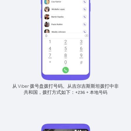
从 Viber 拨号盘拨打号码。
从吉尔吉斯斯坦拨打中非
共和国，拨打方式如下：
+
+
236
本地号码