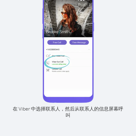
在 Viber 中选择联系人，然后从联系人的信息屏幕呼
叫