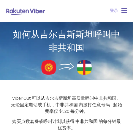
登录
Togg
navig
如何从吉尔吉斯斯坦呼叫中
非共和国
Viber Out 可以从吉尔吉斯斯坦高质量呼叫中非共和国。
无论固定电话或手机，中非共和国 内拨打任意号码 - 起始
费率仅 $1.20 每分钟。
购买点数套餐或呼叫计划以获得 中非共和国 的每分钟最
优费率。