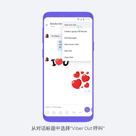
从对话标题中选择“Viber Out 呼叫”