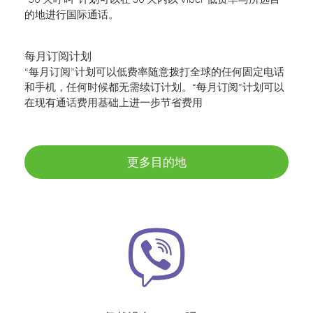
的地进行国际通话。
每月订阅计划
“每月订阅”计划可以低费率随意拨打全球的任何固定电话
和手机，任何时候都无需续订计划。“每月订阅”计划可以
在现有通话费用基础上进一步节省费用
更多目的地