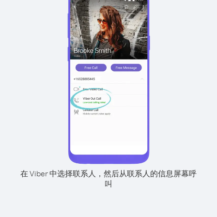
在 Viber 中选择联系人，然后从联系人的信息屏幕呼
叫