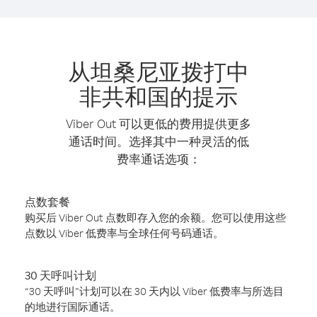
从坦桑尼亚拨打中
非共和国的提示
Viber Out 可以更低的费用提供更多
通话时间。选择其中一种灵活的低
费率通话选项：
点数套餐
购买后 Viber Out 点数即存入您的余额。您可以使用这些
点数以 Viber 低费率与全球任何号码通话。
30 天呼叫计划
“30 天呼叫”计划可以在 30 天内以 Viber 低费率与所选目
的地进行国际通话。