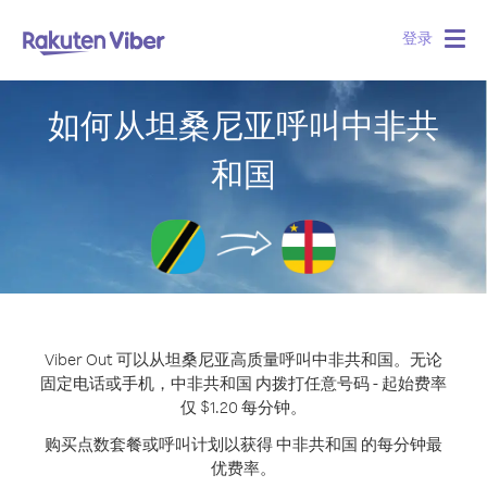
登录
Togg
navig
如何从坦桑尼亚呼叫中非共
和国
Viber Out 可以从坦桑尼亚高质量呼叫中非共和国。
无论
固定电话或手机，中非共和国 内拨打任意号码 - 起始费率
仅 $1.20 每分钟。
购买点数套餐或呼叫计划以获得 中非共和国 的每分钟最
优费率。