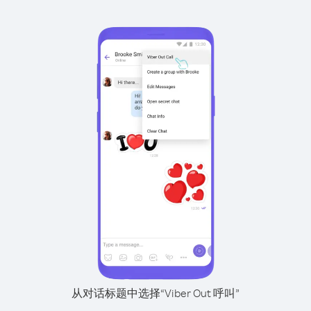
从对话标题中选择“Viber Out 呼叫”