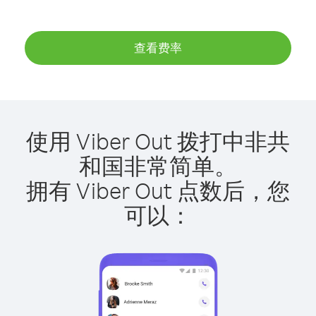
查看费率
使用 Viber Out 拨打中非共
和国非常简单。
拥有 Viber Out 点数后，您
可以：