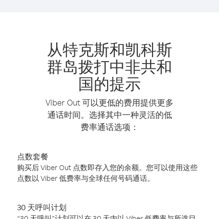
从特克斯和凯科斯
群岛拨打中非共和
国的提示
Viber Out 可以更低的费用提供更多
通话时间。选择其中一种灵活的低
费率通话选项：
点数套餐
购买后 Viber Out 点数即存入您的余额。您可以使用这些
点数以 Viber 低费率与全球任何号码通话。
30 天呼叫计划
“30 天呼叫”计划可以在 30 天内以 Viber 低费率与所选目