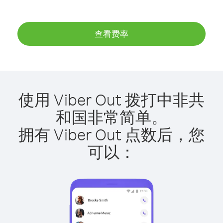
查看费率
使用 Viber Out 拨打中非共
和国非常简单。
拥有 Viber Out 点数后，您
可以：