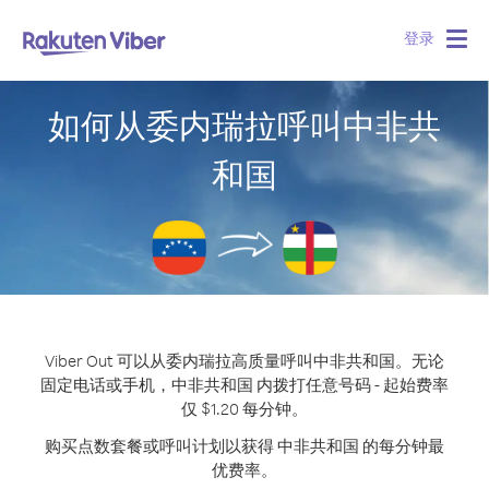
登录
Togg
navig
如何从委内瑞拉呼叫中非共
和国
Viber Out 可以从委内瑞拉高质量呼叫中非共和国。
无论
固定电话或手机，中非共和国 内拨打任意号码 - 起始费率
仅 $1.20 每分钟。
购买点数套餐或呼叫计划以获得 中非共和国 的每分钟最
优费率。