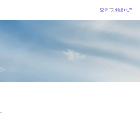
登录
或
创建账户
得
钟。