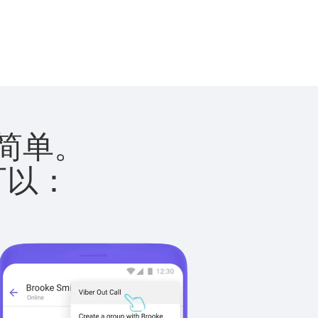
常简单。
您可以：