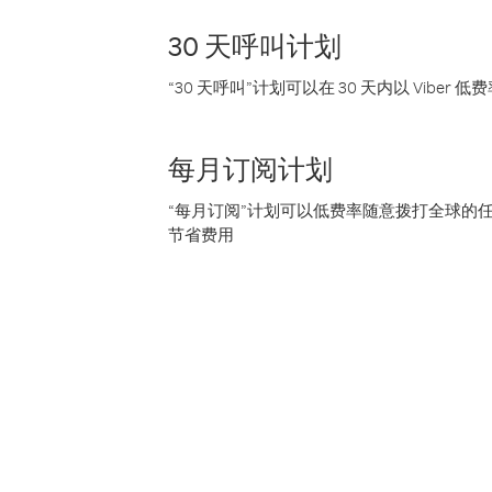
30 天呼叫计划
“30 天呼叫”计划可以在 30 天内以 Vibe
每月订阅计划
“每月订阅”计划可以低费率随意拨打全球的
节省费用