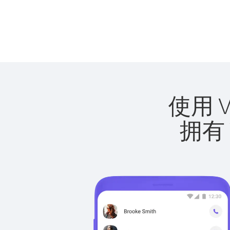
使用 
拥有 