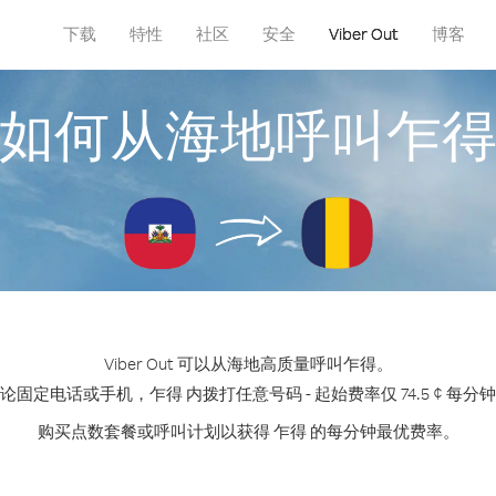
下载
特性
社区
安全
Viber Out
博客
如何从海地呼叫乍
Viber Out 可以从海地高质量呼叫乍得。
论固定电话或手机，乍得 内拨打任意号码 - 起始费率仅 74.5 ¢ 每分
购买点数套餐或呼叫计划以获得 乍得 的每分钟最优费率。