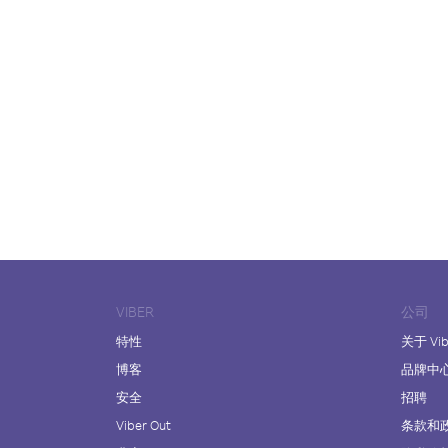
VIBER
公司
特性
关于 Vib
博客
品牌中
安全
招聘
Viber Out
条款和