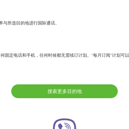
r 低费率与所选目的地进行国际通话。
任何固定电话和手机，任何时候都无需续订计划。“每月订阅”计划可
搜索更多目的地