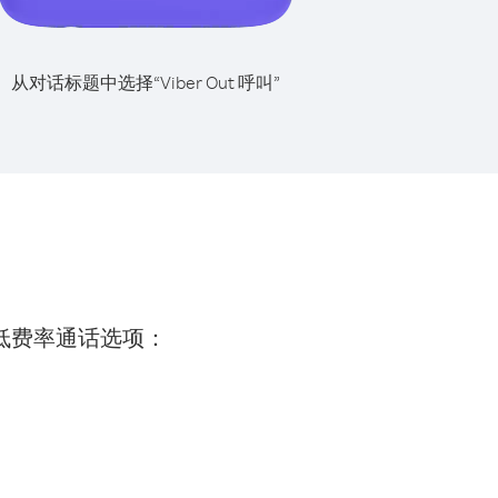
从对话标题中选择“Viber Out 呼叫”
的低费率通话选项：