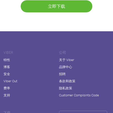
立即下载
VIBER
公司
特性
关于 Viber
博客
品牌中心
安全
招聘
Viber Out
条款和政策
费率
隐私政策
支持
Customer Complaints Code
下载