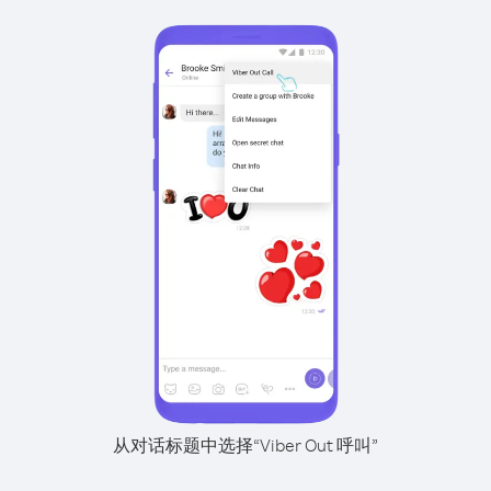
从对话标题中选择“Viber Out 呼叫”