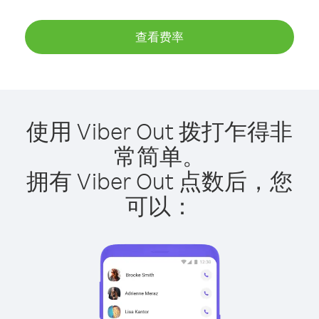
查看费率
使用 Viber Out 拨打乍得非
常简单。
拥有 Viber Out 点数后，您
可以：