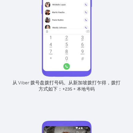
从 Viber 拨号盘拨打号码。
从新加坡拨打乍得，拨打
方式如下：
+
+
235
本地号码