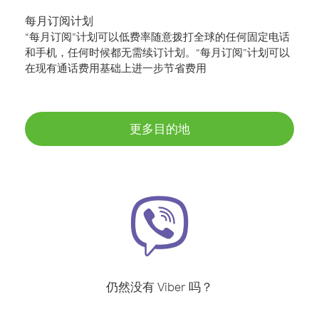
每月订阅计划
“每月订阅”计划可以低费率随意拨打全球的任何固定电话
和手机，任何时候都无需续订计划。“每月订阅”计划可以
在现有通话费用基础上进一步节省费用
更多目的地
仍然没有 Viber 吗？