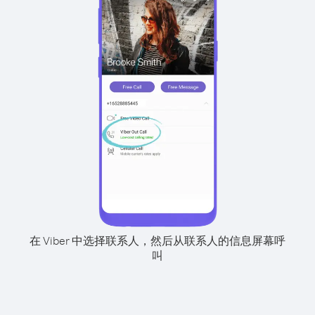
在 Viber 中选择联系人，然后从联系人的信息屏幕呼
叫