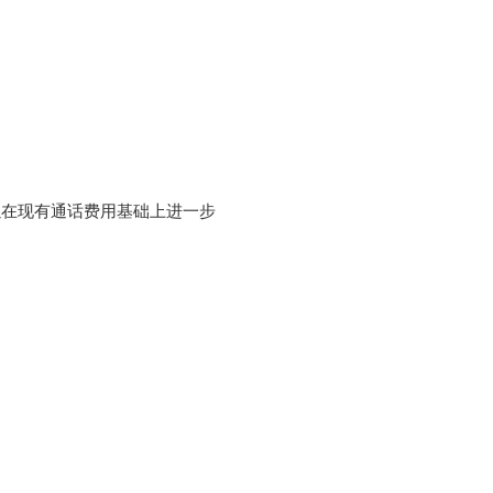
以在现有通话费用基础上进一步