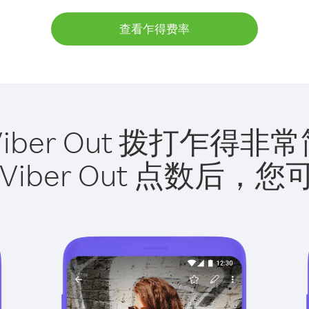
查看乍得费率
Viber Out 拨打乍得非
Viber Out 点数后，