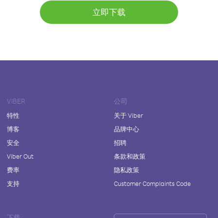
立即下载
VIBER
公司
特性
关于 Viber
博客
品牌中心
安全
招聘
Viber Out
条款和政策
费率
隐私政策
支持
Customer Complaints Code
下载