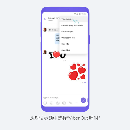
从对话标题中选择“Viber Out 呼叫”