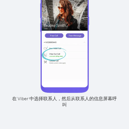
在 Viber 中选择联系人，然后从联系人的信息屏幕呼
叫