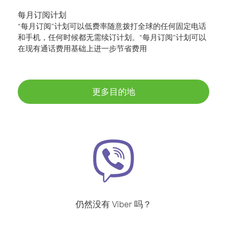
每月订阅计划
“每月订阅”计划可以低费率随意拨打全球的任何固定电话
和手机，任何时候都无需续订计划。“每月订阅”计划可以
在现有通话费用基础上进一步节省费用
更多目的地
仍然没有 Viber 吗？