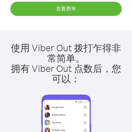
查看费率
使用 Viber Out 拨打乍得非
常简单。
拥有 Viber Out 点数后，您
可以：