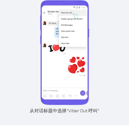
从对话标题中选择“Viber Out 呼叫”