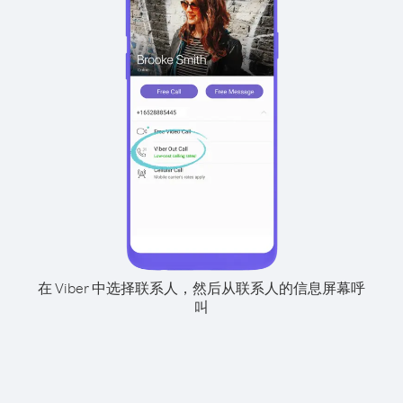
在 Viber 中选择联系人，然后从联系人的信息屏幕呼
叫