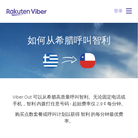
登录
Togg
navig
如何从希腊呼叫智利
Viber Out 可以从希腊高质量呼叫智利。
无论固定电话或
手机，智利 内拨打任意号码 - 起始费率仅 2.9 ¢ 每分钟。
购买点数套餐或呼叫计划以获得 智利 的每分钟最优费
率。